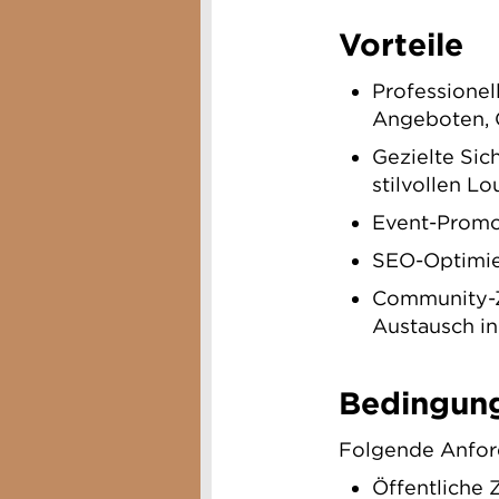
Vorteile
Professionel
Angeboten, 
Gezielte Sic
stilvollen L
Event-Promot
SEO-Optimie
Community-Z
Austausch in
Bedingun
Folgende Anford
Öffentliche 